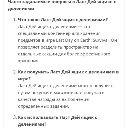
Часто задаваемые вопросы о Ласт Дей ящике с
делениями
Что такое Ласт Дей ящик с делениями?
Ласт Дей ящик с делениями — это
специальный контейнер для хранения
предметов в игре Last Day on Earth: Survival. Он
позволяет разделить пространство на
отдельные секции для более эффективного
хранения.
Как получить Ласт Дей ящик с делениями в
игре?
Ласт Дей ящик с делениями можно получить
путем покупки в магазине или получая в
качестве награды за выполнение
определенных заданий.
Как использовать Ласт Дей ящик с
делениями?