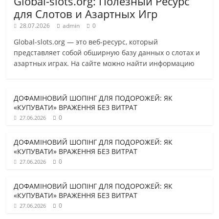
Global-slots.org: Полезный Ресурс
для Слотов и Азартных Игр
28.07.2026
admin
0
Global-slots.org — это веб-ресурс, который
представляет собой обширную базу данных о слотах и
азартных играх. На сайте можно найти информацию
ДОФАМІНОВИЙ ШОПІНГ ДЛЯ ПОДОРОЖЕЙ: ЯК
«КУПУВАТИ» ВРАЖЕННЯ БЕЗ ВИТРАТ
0
27.06.2026
ДОФАМІНОВИЙ ШОПІНГ ДЛЯ ПОДОРОЖЕЙ: ЯК
«КУПУВАТИ» ВРАЖЕННЯ БЕЗ ВИТРАТ
0
27.06.2026
ДОФАМІНОВИЙ ШОПІНГ ДЛЯ ПОДОРОЖЕЙ: ЯК
«КУПУВАТИ» ВРАЖЕННЯ БЕЗ ВИТРАТ
0
27.06.2026