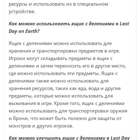
ресурсы и использовать их в специальном
устройстве.
Как можно использовать ящик с делениями в Last
Day on Earth?
Ящик с делениями можно использовать для
хранения и транспортировки предметов в игре.
Игроки могут складывать предметы в ящик с
делениями и затем переносить его в другое место,
где можно использовать эти предметы. Ящик с
делениями также можно использовать для
хранения ресурсов, таких как еда, вода и другие
предметы, которые можно использовать для
выживания в игре. Кроме того, ящик с делениями
можно использовать для транспортировки оружия
и брони, что может быть полезно для защиты от
монстров и других игроков.
Как можно улучшить ящик с делениями в Last Day