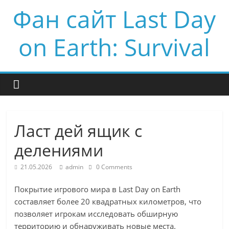
Фан сайт Last Day
on Earth: Survival
Ласт дей ящик с
делениями
21.05.2026
admin
0 Comments
Покрытие игрового мира в Last Day on Earth
составляет более 20 квадратных километров, что
позволяет игрокам исследовать обширную
территорию и обнаруживать новые места.