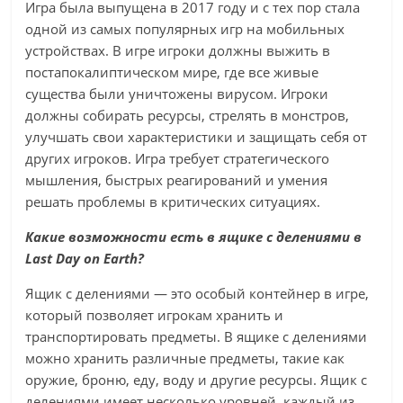
Игра была выпущена в 2017 году и с тех пор стала
одной из самых популярных игр на мобильных
устройствах. В игре игроки должны выжить в
постапокалиптическом мире, где все живые
существа были уничтожены вирусом. Игроки
должны собирать ресурсы, стрелять в монстров,
улучшать свои характеристики и защищать себя от
других игроков. Игра требует стратегического
мышления, быстрых реагирований и умения
решать проблемы в критических ситуациях.
Какие возможности есть в ящике с делениями в
Last Day on Earth?
Ящик с делениями — это особый контейнер в игре,
который позволяет игрокам хранить и
транспортировать предметы. В ящике с делениями
можно хранить различные предметы, такие как
оружие, броню, еду, воду и другие ресурсы. Ящик с
делениями имеет несколько уровней, каждый из