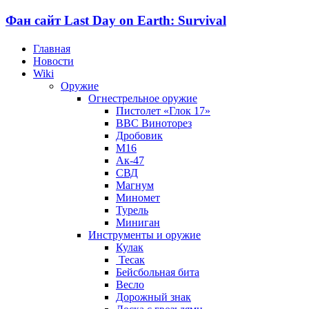
Фан сайт Last Day on Earth: Survival
Главная
Новости
Wiki
Оружие
Огнестрельное оружие
Пистолет «Глок 17»
ВВС Виноторез
Дробовик
М16
Ак-47
СВД
Магнум
Миномет
Турель
Миниган
Инструменты и оружие
Кулак
Тесак
Бейсбольная бита
Весло
Дорожный знак