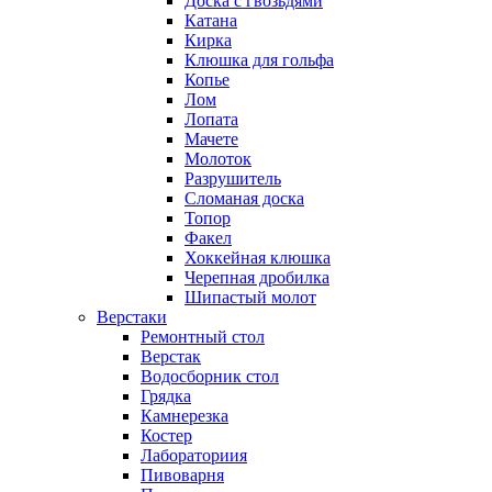
Доска с гвозьдями
Катана
Кирка
Клюшка для гольфа
Копье
Лом
Лопата
Мачете
Молоток
Разрушитель
Сломаная доска
Топор
Факел
Хоккейная клюшка
Черепная дробилка
Шипастый молот
Верстаки
Ремонтный стол
Верстак
Водосборник стол
Грядка
Камнерезка
Костер
Лабораториия
Пивоварня