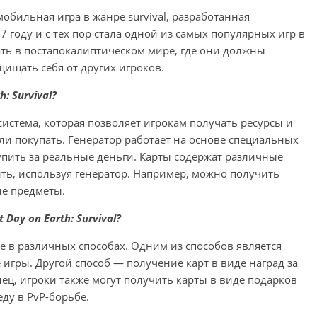
 мобильная игра в жанре survival, разработанная
7 году и с тех пор стала одной из самых популярных игр в
ть в постапокалиптическом мире, где они должны
щищать себя от других игроков.
: Survival?
то система, которая позволяет игрокам получать ресурсы и
ли покупать. Генератор работает на основе специальных
упить за реальные деньги. Карты содержат различные
ть, используя генератор. Например, можно получить
ые предметы.
ay on Earth: Survival?
е в различных способах. Одним из способов является
 игры. Другой способ — получение карт в виде наград за
нец, игроки также могут получить карты в виде подарков
еду в PvP-борьбе.