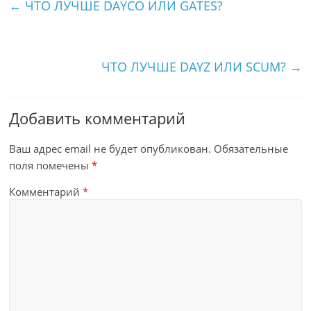
←
ЧТО ЛУЧШЕ DAYCO ИЛИ GATES?
ЧТО ЛУЧШЕ DAYZ ИЛИ SCUM?
→
Добавить комментарий
Ваш адрес email не будет опубликован.
Обязательные
поля помечены
*
Комментарий
*