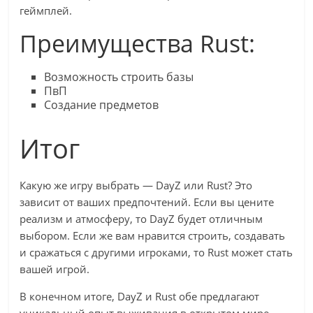
геймплей.
Преимущества Rust:
Возможность строить базы
ПвП
Создание предметов
Итог
Какую же игру выбрать — DayZ или Rust? Это
зависит от ваших предпочтений. Если вы цените
реализм и атмосферу, то DayZ будет отличным
выбором. Если же вам нравится строить, создавать
и сражаться с другими игроками, то Rust может стать
вашей игрой.
В конечном итоге, DayZ и Rust обе предлагают