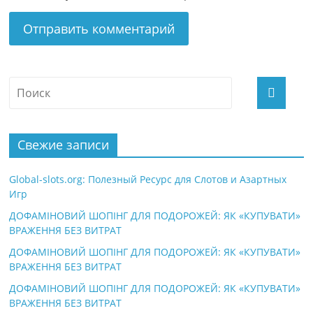
Свежие записи
Global-slots.org: Полезный Ресурс для Слотов и Азартных
Игр
ДОФАМІНОВИЙ ШОПІНГ ДЛЯ ПОДОРОЖЕЙ: ЯК «КУПУВАТИ»
ВРАЖЕННЯ БЕЗ ВИТРАТ
ДОФАМІНОВИЙ ШОПІНГ ДЛЯ ПОДОРОЖЕЙ: ЯК «КУПУВАТИ»
ВРАЖЕННЯ БЕЗ ВИТРАТ
ДОФАМІНОВИЙ ШОПІНГ ДЛЯ ПОДОРОЖЕЙ: ЯК «КУПУВАТИ»
ВРАЖЕННЯ БЕЗ ВИТРАТ