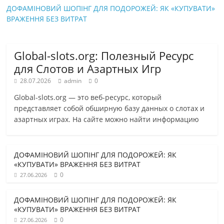
ДОФАМІНОВИЙ ШОПІНГ ДЛЯ ПОДОРОЖЕЙ: ЯК «КУПУВАТИ»
ВРАЖЕННЯ БЕЗ ВИТРАТ
Global-slots.org: Полезный Ресурс
для Слотов и Азартных Игр
28.07.2026
admin
0
Global-slots.org — это веб-ресурс, который
представляет собой обширную базу данных о слотах и
азартных играх. На сайте можно найти информацию
ДОФАМІНОВИЙ ШОПІНГ ДЛЯ ПОДОРОЖЕЙ: ЯК
«КУПУВАТИ» ВРАЖЕННЯ БЕЗ ВИТРАТ
0
27.06.2026
ДОФАМІНОВИЙ ШОПІНГ ДЛЯ ПОДОРОЖЕЙ: ЯК
«КУПУВАТИ» ВРАЖЕННЯ БЕЗ ВИТРАТ
0
27.06.2026