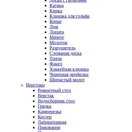
Доска с гвозьдями
Катана
Кирка
Клюшка для гольфа
Копье
Лом
Лопата
Мачете
Молоток
Разрушитель
Сломаная доска
Топор
Факел
Хоккейная клюшка
Черепная дробилка
Шипастый молот
Верстаки
Ремонтный стол
Верстак
Водосборник стол
Грядка
Камнерезка
Костер
Лабораториия
Пивоварня