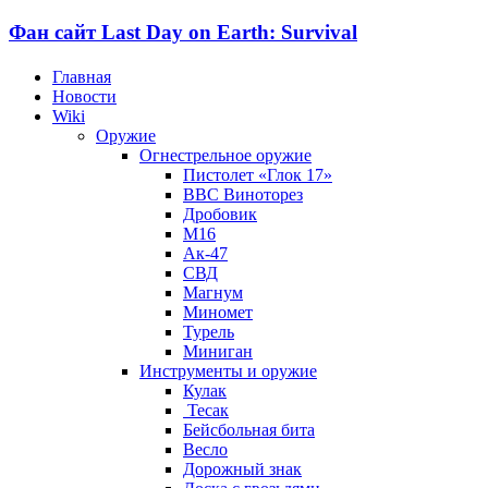
Фан сайт Last Day on Earth: Survival
Главная
Новости
Wiki
Оружие
Огнестрельное оружие
Пистолет «Глок 17»
ВВС Виноторез
Дробовик
М16
Ак-47
СВД
Магнум
Миномет
Турель
Миниган
Инструменты и оружие
Кулак
Тесак
Бейсбольная бита
Весло
Дорожный знак