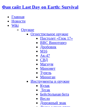
Фан сайт Last Day on Earth: Survival
Главная
Новости
Wiki
Оружие
Огнестрельное оружие
Пистолет «Глок 17»
ВВС Виноторез
Дробовик
М16
Ак-47
СВД
Магнум
Миномет
Турель
Миниган
Инструменты и оружие
Кулак
Тесак
Бейсбольная бита
Весло
Дорожный знак