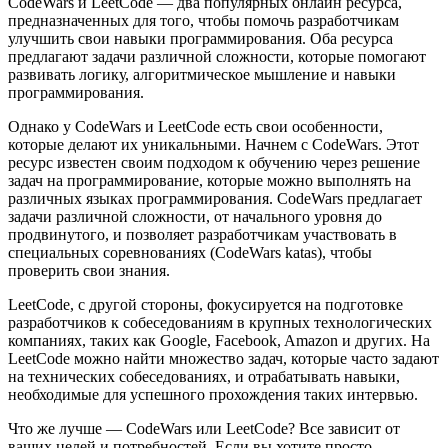
CodeWars и LeetCode — два популярных онлайн ресурса,
предназначенных для того, чтобы помочь разработчикам
улучшить свои навыки программирования. Оба ресурса
предлагают задачи различной сложности, которые помогают
развивать логику, алгоритмическое мышление и навыки
программирования.
Однако у CodeWars и LeetCode есть свои особенности,
которые делают их уникальными. Начнем с CodeWars. Этот
ресурс известен своим подходом к обучению через решение
задач на программирование, которые можно выполнять на
различных языках программирования. CodeWars предлагает
задачи различной сложности, от начального уровня до
продвинутого, и позволяет разработчикам участвовать в
специальных соревнованиях (CodeWars katas), чтобы
проверить свои знания.
LeetCode, с другой стороны, фокусируется на подготовке
разработчиков к собеседованиям в крупных технологических
компаниях, таких как Google, Facebook, Amazon и других. На
LeetCode можно найти множество задач, которые часто задают
на технических собеседованиях, и отрабатывать навыки,
необходимые для успешного прохождения таких интервью.
Что же лучше — CodeWars или LeetCode? Все зависит от
ваших целей и потребностей. Если вы хотите просто