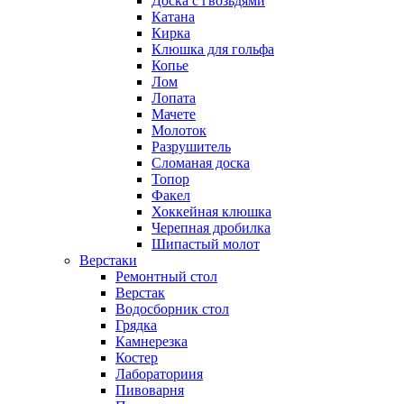
Доска с гвозьдями
Катана
Кирка
Клюшка для гольфа
Копье
Лом
Лопата
Мачете
Молоток
Разрушитель
Сломаная доска
Топор
Факел
Хоккейная клюшка
Черепная дробилка
Шипастый молот
Верстаки
Ремонтный стол
Верстак
Водосборник стол
Грядка
Камнерезка
Костер
Лабораториия
Пивоварня