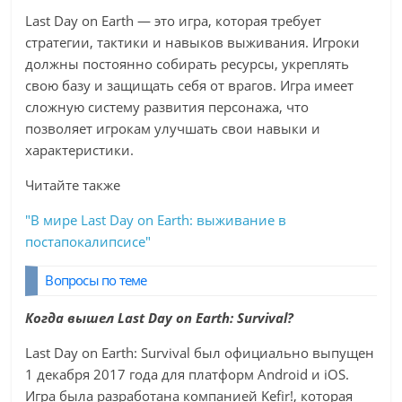
Last Day on Earth — это игра, которая требует
стратегии, тактики и навыков выживания. Игроки
должны постоянно собирать ресурсы, укреплять
свою базу и защищать себя от врагов. Игра имеет
сложную систему развития персонажа, что
позволяет игрокам улучшать свои навыки и
характеристики.
Читайте также
"В мире Last Day on Earth: выживание в
постапокалипсисе"
Вопросы по теме
Когда вышел Last Day on Earth: Survival?
Last Day on Earth: Survival был официально выпущен
1 декабря 2017 года для платформ Android и iOS.
Игра была разработана компанией Kefir!, которая