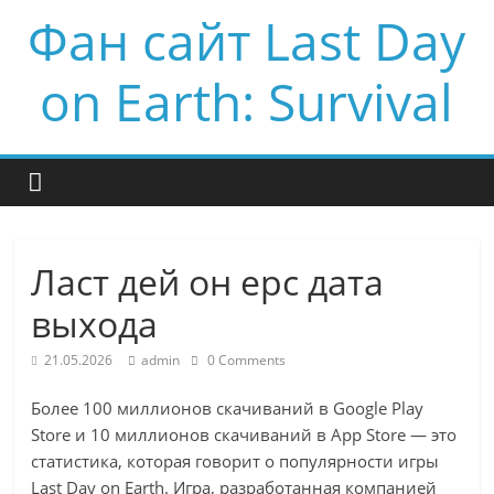
Фан сайт Last Day
on Earth: Survival
Ласт дей он ерс дата
выхода
21.05.2026
admin
0 Comments
Более 100 миллионов скачиваний в Google Play
Store и 10 миллионов скачиваний в App Store — это
статистика, которая говорит о популярности игры
Last Day on Earth. Игра, разработанная компанией