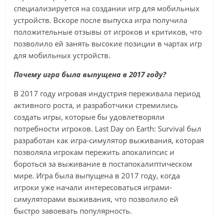
специализируется на создании игр для мобильных
устройств. Вскоре после выпуска игра получила
положительные отзывы от игроков и критиков, что
позволило ей занять высокие позиции в чартах игр
для мобильных устройств.
Почему игра была выпущена в 2017 году?
В 2017 году игровая индустрия переживала период
активного роста, и разработчики стремились
создать игры, которые бы удовлетворяли
потребности игроков. Last Day on Earth: Survival был
разработан как игра-симулятор выживания, которая
позволяла игрокам пережить апокалипсис и
бороться за выживание в постапокалиптическом
мире. Игра была выпущена в 2017 году, когда
игроки уже начали интересоваться играми-
симуляторами выживания, что позволило ей
быстро завоевать популярность.