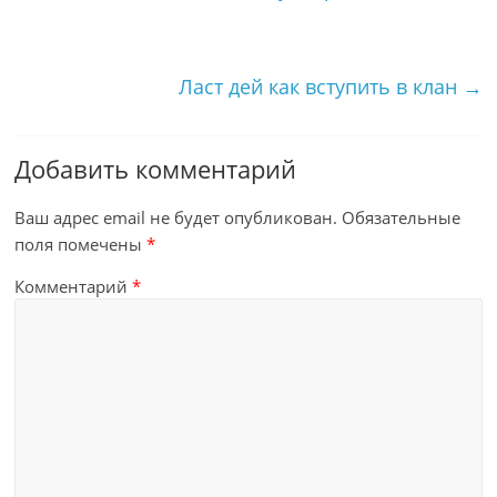
Ласт дей как вступить в клан
→
Добавить комментарий
Ваш адрес email не будет опубликован.
Обязательные
поля помечены
*
Комментарий
*