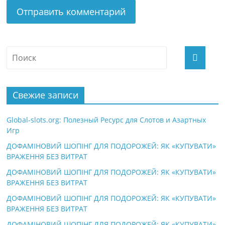
Свежие записи
Global-slots.org: Полезный Ресурс для Слотов и Азартных
Игр
ДОФАМІНОВИЙ ШОПІНГ ДЛЯ ПОДОРОЖЕЙ: ЯК «КУПУВАТИ»
ВРАЖЕННЯ БЕЗ ВИТРАТ
ДОФАМІНОВИЙ ШОПІНГ ДЛЯ ПОДОРОЖЕЙ: ЯК «КУПУВАТИ»
ВРАЖЕННЯ БЕЗ ВИТРАТ
ДОФАМІНОВИЙ ШОПІНГ ДЛЯ ПОДОРОЖЕЙ: ЯК «КУПУВАТИ»
ВРАЖЕННЯ БЕЗ ВИТРАТ
ДОФАМІНОВИЙ ШОПІНГ ДЛЯ ПОДОРОЖЕЙ: ЯК «КУПУВАТИ»