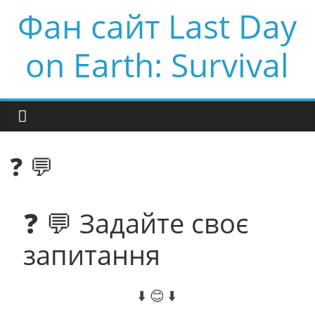
Фан сайт Last Day
on Earth: Survival
❓ 💬
❓ 💬 Задайте своє
запитання
⬇️ 😊 ⬇️